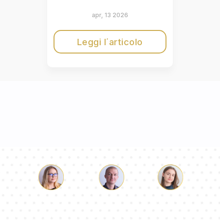
apr, 13 2026
Leggi l΄articolo
Luca
Paolina
Dorotea
Il nostro team di consulenti risponderà alle Vs domande!