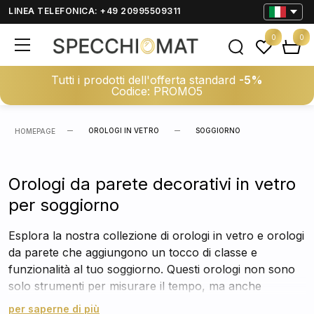
LINEA TELEFONICA: +49 20995509311
0
0
Tutti i prodotti dell'offerta standard
-5%
Codice: PROMO5
OROLOGI IN VETRO
SOGGIORNO
HOMEPAGE
Orologi da parete decorativi in vetro
per soggiorno
Esplora la nostra collezione di orologi in vetro e orologi
da parete che aggiungono un tocco di classe e
funzionalità al tuo soggiorno. Questi orologi non sono
solo strumenti per misurare il tempo, ma anche
elementi decorativi che arricchiscono l'estetica del tuo
per saperne di più