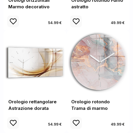
Orologi orizzontali
Orologio rotondo Fumo
Marmo decorativo
astratto
54.99 €
49.99 €
Orologio rettangolare
Orologio rotondo
Astrazione dorata
Trama di marmo
54.99 €
49.99 €