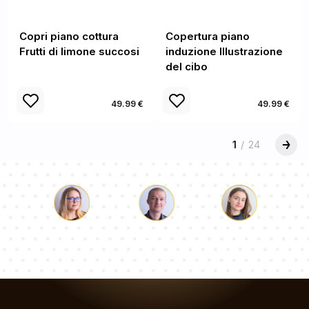
Copri piano cottura
Copertura piano
Frutti di limone succosi
induzione Illustrazione
del cibo
49.99 €
49.99 €
1
/
24
Luca
Paolina
Dorotea
Il nostro team di consulenti risponderà alle Vs domande!