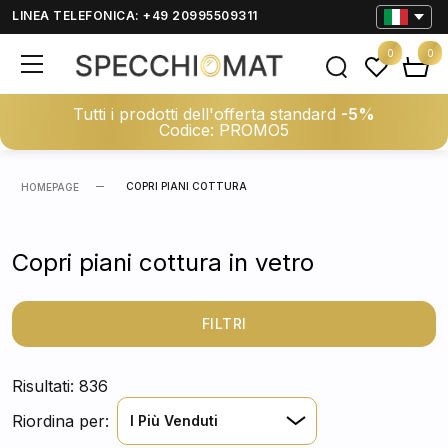
LINEA TELEFONICA: +49 20995509311
0
0
Tutti i prodotti dell'offerta standard
-5%
Codice: PROMO5
COPRI PIANI COTTURA
HOMEPAGE
Copri piani cottura in vetro
FILTRI
Risultati: 836
Riordina per:
I Più Venduti