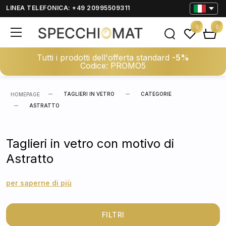
LINEA TELEFONICA: +49 20995509311
0
0
Tutti i prodotti dell'offerta standard
-5%
Codice: PROMO5
TAGLIERI IN VETRO
CATEGORIE
HOMEPAGE
ASTRATTO
Taglieri in vetro con motivo di
Astratto
per saperne di più
FILTRI