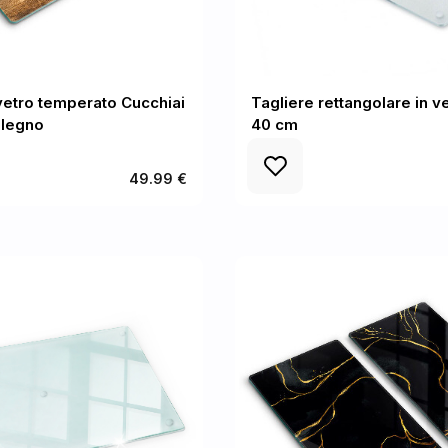
 vetro temperato Cucchiai
Tagliere rettangolare in v
 legno
40 cm
49.99 €