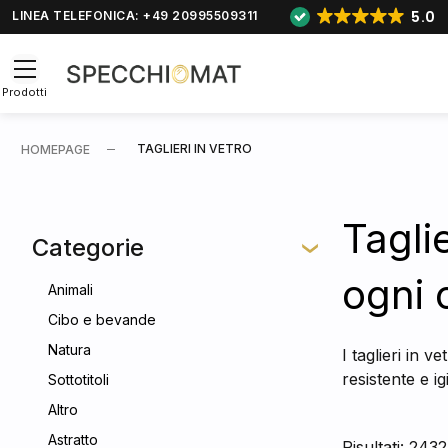
5.0
LINEA TELEFONICA: +49 20995509311
Prodotti
TAGLIERI IN VETRO
HOMEPAGE
Tagli
Categorie
ogni 
Animali
Cibo e bevande
Natura
I taglieri in 
resistente e i
Sottotitoli
Altro
Astratto
Risultati: 2432