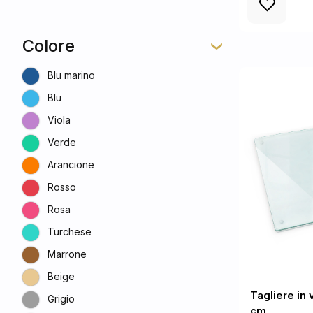
Colore
Blu marino
Blu
Viola
Verde
Arancione
Rosso
Rosa
Turchese
Marrone
Beige
Tagliere in
Grigio
cm