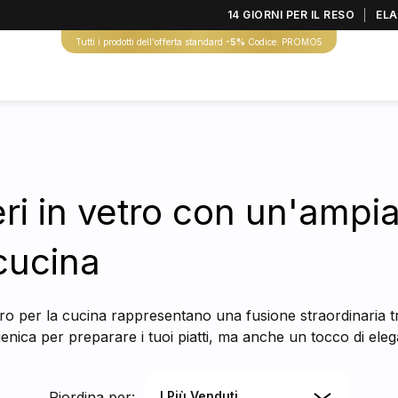
14 GIORNI PER IL RESO
ELA
Tutti i prodotti dell'offerta standard
-5%
Codice: PROMO5
eri in vetro con un'ampi
cucina
vetro per la cucina rappresentano una fusione straordinaria t
gienica per preparare i tuoi piatti, ma anche un tocco di el
Riordina per:
I Più Venduti