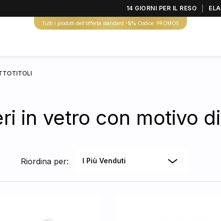
14 GIORNI PER IL RESO
ELA
Tutti i prodotti dell'offerta standard
-5%
Codice: PROMO5
TTOTITOLI
ri in vetro con motivo di 
Riordina per:
I Più Venduti