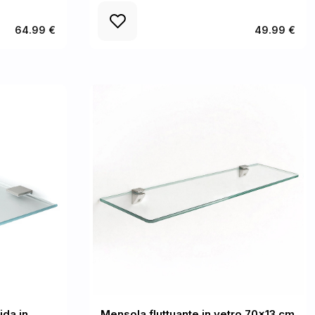
64.99 €
49.99 €
ida in
Mensola fluttuante in vetro 70x13 cm