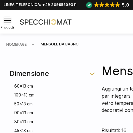
5.0
LINEA TELEFONICA: +49 20995509311
Prodotti
MENSOLE DA BAGNO
HOMEPAGE
Menso
Dimensione
60x13 cm
Aggiungi un t
100x13 cm
per integrarsi
vetro temperat
50x13 cm
decorativi con 
90x13 cm
80x13 cm
Risultati: 16
45x13 cm