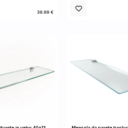
39.99 €
ttuante in vetro 40x13
Mensola da parete trasluc