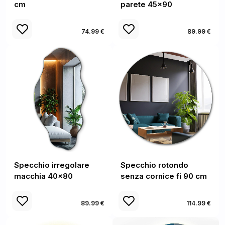
cm
parete 45x90
74.99 €
89.99 €
Specchio irregolare
Specchio rotondo
macchia 40x80
senza cornice fi 90 cm
89.99 €
114.99 €