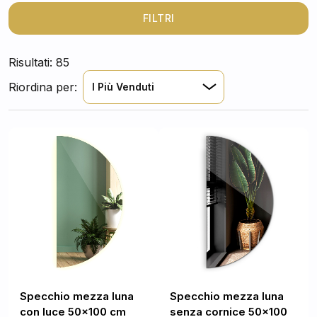
per la vostra parete, vale la pena optare per uno
specchio senza cornice
! È possibile inserirlo in molti
FILTRI
allestimenti diversi senza preoccuparsi che possa
stonare in mezzo ad altri accessori.
Risultati: 85
Riordina per:
I Più Venduti
Specchio mezza luna
Specchio mezza luna
con luce 50x100 cm
senza cornice 50x100