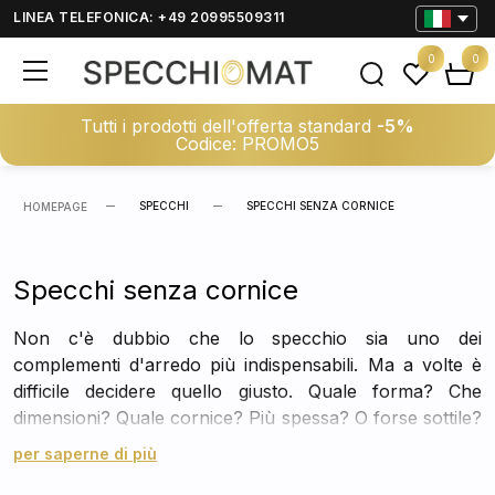
LINEA TELEFONICA: +49 20995509311
0
0
Tutti i prodotti dell'offerta standard
-5%
Codice: PROMO5
SPECCHI
SPECCHI SENZA CORNICE
HOMEPAGE
Specchi senza cornice
Non c'è dubbio che lo specchio sia uno dei
complementi d'arredo più indispensabili. Ma a volte è
difficile decidere quello giusto. Quale forma? Che
dimensioni? Quale cornice? Più spessa? O forse sottile?
Colorate o a tinta unita? Se è la cornice a farvi
per saperne di più
rimandare la decisione di acquistare lo specchio giusto