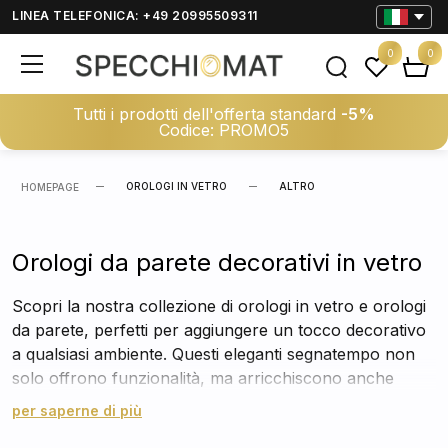
LINEA TELEFONICA: +49 20995509311
0
0
Tutti i prodotti dell'offerta standard
-5%
Codice: PROMO5
OROLOGI IN VETRO
ALTRO
HOMEPAGE
Orologi da parete decorativi in vetro
Scopri la nostra collezione di orologi in vetro e orologi
da parete, perfetti per aggiungere un tocco decorativo
a qualsiasi ambiente. Questi eleganti segnatempo non
solo offrono funzionalità, ma arricchiscono anche
l'estetica della tua casa con il loro design raffinato.
per saperne di più