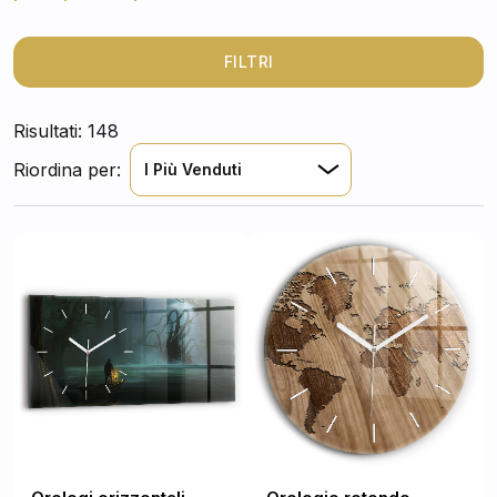
per trovare l'orologio che meglio si adatta al tuo gusto
e alla tua casa.
FILTRI
Risultati: 148
Riordina per:
I Più Venduti