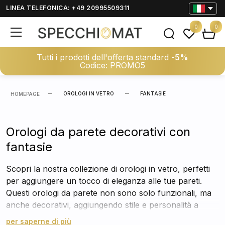
LINEA TELEFONICA: +49 20995509311
0
0
Tutti i prodotti dell'offerta standard
-5%
Codice: PROMO5
OROLOGI IN VETRO
FANTASIE
HOMEPAGE
Orologi da parete decorativi con
fantasie
Scopri la nostra collezione di orologi in vetro, perfetti
per aggiungere un tocco di eleganza alle tue pareti.
Questi orologi da parete non sono solo funzionali, ma
anche decorativi, aggiungendo stile e personalità a
qualsiasi ambiente. Esplora le varie fantasie disponibili
per saperne di più