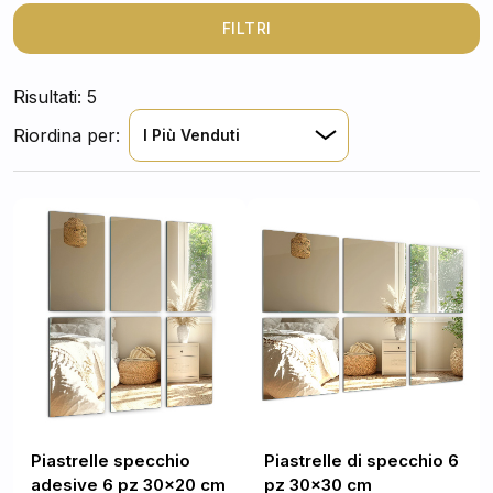
totale autonomia. Basta rimuovere la pellicola protettiva
e applicarle dove desideri: cucina, soggiorno, bagno o
FILTRI
ingresso. Grazie al loro design elegante e versatile, si
adattano a qualsiasi ambiente.
Risultati: 5
Riordina per:
I Più Venduti
Piastrelle specchio
Piastrelle di specchio 6
adesive 6 pz 30x20 cm
pz 30x30 cm