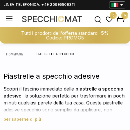
LINEA TELEFONICA: +49 20995509311
0
0
Tutti i prodotti dell'offerta standard
-5%
Codice: PROMO5
PIASTRELLE A SPECCHIO
HOMEPAGE
Piastrelle a specchio adesive
Scopri il fascino immediato delle
piastrelle a specchio
adesive
, la soluzione perfetta per trasformare in pochi
minuti qualsiasi parete della tua casa. Queste piastrelle
adesive specchio sono semplici da applicare, non
richiedono attrezzi o operazioni complicate, e ti
per saperne di più
permettono di ottenere un risultato professionale in