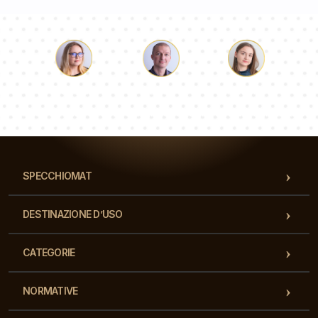
Luca
Paolina
Dorotea
Il nostro team di consulenti risponderà alle Vs domande!
SPECCHIOMAT
DESTINAZIONE D’USO
CATEGORIE
NORMATIVE