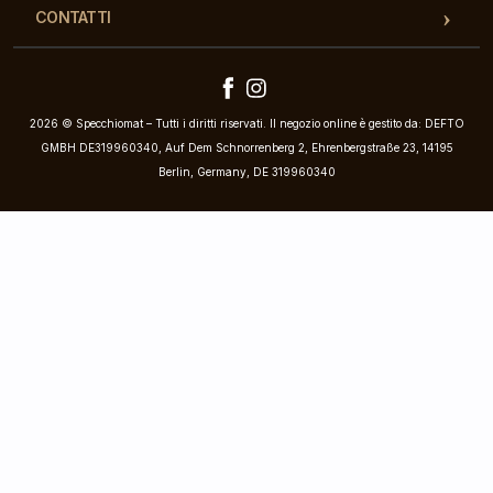
CONTATTI
2026 © Specchiomat – Tutti i diritti riservati. Il negozio online è gestito da: DEFTO
GMBH DE319960340, Auf Dem Schnorrenberg 2, Ehrenbergstraße 23, 14195
Berlin, Germany, DE 319960340