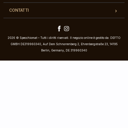
CONTATTI
2026 © Specchiomat – Tutti i diritti riservati. Il negozio online è gestito da: DEFTO
GMBH DE319960340, Auf Dem Schnorrenberg 2, Ehrenbergstraße 23, 14195
Berlin, Germany, DE 319960340