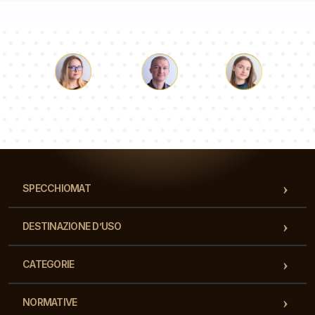
Luca
Paolina
Dorotea
Il nostro team di consulenti risponderà alle Vs domande!
SPECCHIOMAT
DESTINAZIONE D’USO
CATEGORIE
NORMATIVE