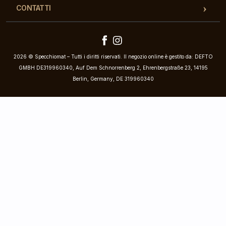
CONTATTI
2026 © Specchiomat – Tutti i diritti riservati. Il negozio online è gestito da: DEFTO
GMBH DE319960340, Auf Dem Schnorrenberg 2, Ehrenbergstraße 23, 14195
Berlin, Germany, DE 319960340