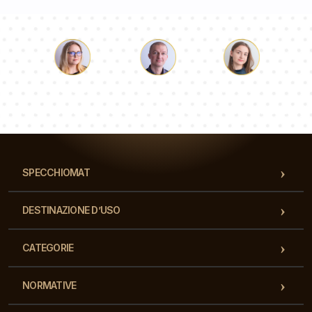
Luca
Paolina
Dorotea
Il nostro team di consulenti risponderà alle Vs domande!
SPECCHIOMAT
DESTINAZIONE D’USO
CATEGORIE
NORMATIVE