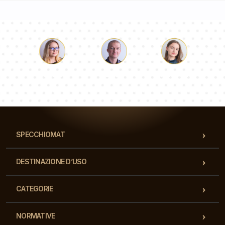
Luca
Paolina
Dorotea
Il nostro team di consulenti risponderà alle Vs domande!
SPECCHIOMAT
DESTINAZIONE D’USO
CATEGORIE
NORMATIVE