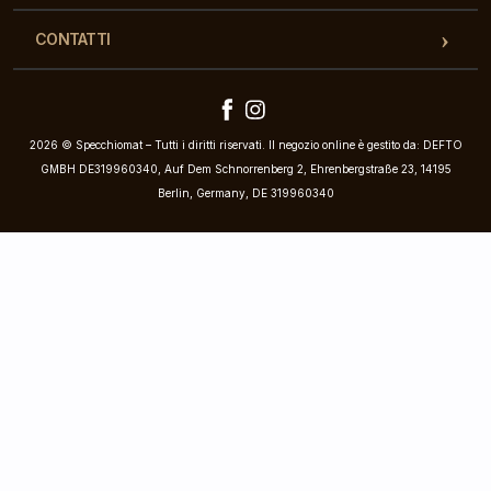
CONTATTI
2026 © Specchiomat – Tutti i diritti riservati. Il negozio online è gestito da: DEFTO
GMBH DE319960340, Auf Dem Schnorrenberg 2, Ehrenbergstraße 23, 14195
Berlin, Germany, DE 319960340