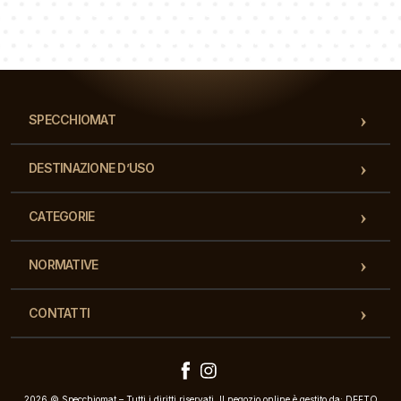
Luca
Paolina
Dorotea
Il nostro team di consulenti risponderà alle Vs domande!
SPECCHIOMAT
DESTINAZIONE D’USO
CATEGORIE
NORMATIVE
CONTATTI
2026 © Specchiomat – Tutti i diritti riservati. Il negozio online è gestito da: DEFTO