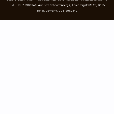
GMBH DE319960340, Auf Dem Schnorrenberg 2, Ehrenbergstraße 23, 14195
Berlin, Germany, DE 319960340