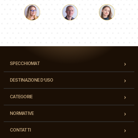
Luca
Paolina
Dorotea
Il nostro team di consulenti risponderà alle Vs domande!
SPECCHIOMAT
DESTINAZIONE D’USO
CATEGORIE
NORMATIVE
CONTATTI