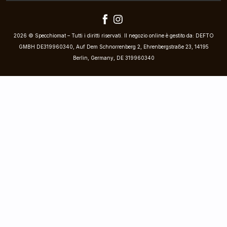
2026 © Specchiomat – Tutti i diritti riservati. Il negozio online è gestito da: DEFTO
GMBH DE319960340, Auf Dem Schnorrenberg 2, Ehrenbergstraße 23, 14195
Berlin, Germany, DE 319960340