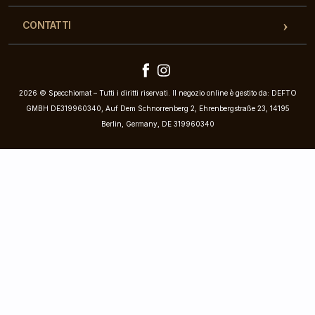
CONTATTI
2026 © Specchiomat – Tutti i diritti riservati. Il negozio online è gestito da: DEFTO
GMBH DE319960340, Auf Dem Schnorrenberg 2, Ehrenbergstraße 23, 14195
Berlin, Germany, DE 319960340