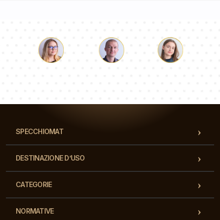
Luca
Paolina
Dorotea
Il nostro team di consulenti risponderà alle Vs domande!
SPECCHIOMAT
DESTINAZIONE D’USO
CATEGORIE
NORMATIVE