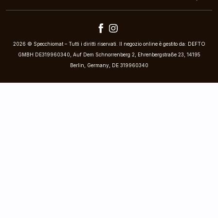
2026 © Specchiomat – Tutti i diritti riservati. Il negozio online è gestito da: DEFTO
GMBH DE319960340, Auf Dem Schnorrenberg 2, Ehrenbergstraße 23, 14195
Berlin, Germany, DE 319960340