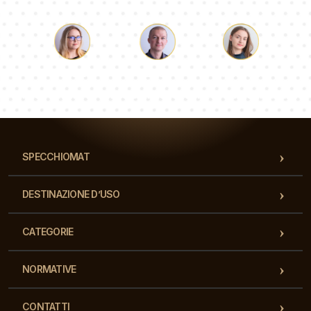
Luca
Paolina
Dorotea
Il nostro team di consulenti risponderà alle Vs domande!
SPECCHIOMAT
DESTINAZIONE D’USO
CATEGORIE
NORMATIVE
CONTATTI