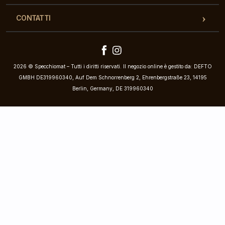
CONTATTI
2026 © Specchiomat – Tutti i diritti riservati. Il negozio online è gestito da: DEFTO
GMBH DE319960340, Auf Dem Schnorrenberg 2, Ehrenbergstraße 23, 14195
Berlin, Germany, DE 319960340