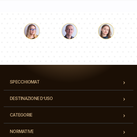
Luca
Paolina
Dorotea
Il nostro team di consulenti risponderà alle Vs domande!
SPECCHIOMAT
DESTINAZIONE D’USO
CATEGORIE
NORMATIVE