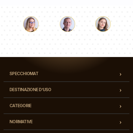
Luca
Paolina
Dorotea
Il nostro team di consulenti risponderà alle Vs domande!
SPECCHIOMAT
DESTINAZIONE D’USO
CATEGORIE
NORMATIVE