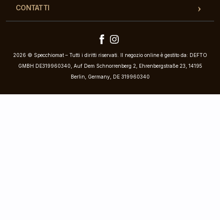
CONTATTI
2026 © Specchiomat – Tutti i diritti riservati. Il negozio online è gestito da: DEFTO
GMBH DE319960340, Auf Dem Schnorrenberg 2, Ehrenbergstraße 23, 14195
Berlin, Germany, DE 319960340