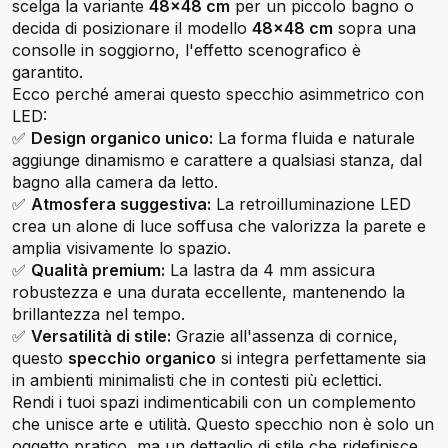
scelga la variante
48x48 cm
per un piccolo bagno o
decida di posizionare il modello
48x48 cm
sopra una
consolle in soggiorno,
l'effetto scenografico è
garantito.
Ecco perché amerai questo specchio asimmetrico con
LED:
✅
Design organico unico:
La forma fluida e naturale
aggiunge dinamismo e carattere a qualsiasi stanza,
dal
bagno alla camera da letto.
✅
Atmosfera suggestiva:
La retroilluminazione LED
crea un alone di luce soffusa che valorizza la parete e
amplia visivamente lo spazio.
✅
Qualità premium:
La lastra da 4 mm assicura
robustezza e una durata eccellente,
mantenendo la
brillantezza nel tempo.
✅
Versatilità di stile:
Grazie all'assenza di cornice,
questo
specchio organico
si integra perfettamente sia
in ambienti minimalisti che in contesti più eclettici.
Rendi i tuoi spazi indimenticabili con un complemento
che unisce arte e utilità.
Questo specchio non è solo un
oggetto pratico,
ma un dettaglio di stile che ridefinisce