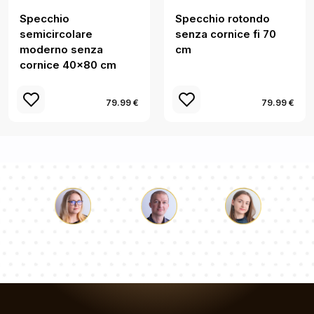
Specchio
Specchio rotondo
semicircolare
senza cornice fi 70
moderno senza
cm
cornice 40x80 cm
79.99 €
79.99 €
Luca
Paolina
Dorotea
Il nostro team di consulenti risponderà alle Vs domande!