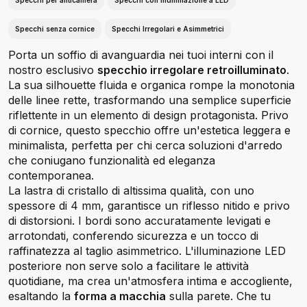
Specchi per anticamera
Specchi con illuminazione a LED
Specchi senza cornice
Specchi Irregolari e Asimmetrici
Porta un soffio di avanguardia nei tuoi interni con il
nostro esclusivo
specchio irregolare retroilluminato
.
La sua silhouette fluida e organica rompe la monotonia
delle linee rette,
trasformando una semplice superficie
riflettente in un elemento di design protagonista.
Privo
di cornice,
questo specchio offre un'estetica leggera e
minimalista,
perfetta per chi cerca soluzioni d'arredo
che coniugano funzionalità ed eleganza
contemporanea.
La lastra di cristallo di altissima qualità,
con uno
spessore di 4 mm,
garantisce un riflesso nitido e privo
di distorsioni.
I bordi sono accuratamente levigati e
arrotondati,
conferendo sicurezza e un tocco di
raffinatezza al taglio asimmetrico.
L'illuminazione LED
posteriore non serve solo a facilitare le attività
quotidiane,
ma crea un'atmosfera intima e accogliente,
esaltando la
forma a macchia
sulla parete.
Che tu