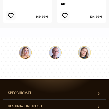
cm
149.99 €
134.99 €
Luca
Paolina
Dorotea
Il nostro team di consulenti risponderà alle Vs domande!
SPECCHIOMAT
DESTINAZIONE D’USO