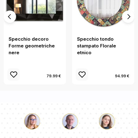
Specchio decoro
Specchio tondo
Forme geometriche
stampato Florale
nere
etnico
79.99 €
94.99 €
Luca
Paolina
Dorotea