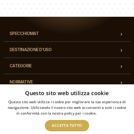
Il nostro team di consulenti risponderà alle Vs domande!
SPECCHIOMAT
DESTINAZIONE D’USO
CATEGORIE
NORMATIVE
Questo sito web utilizza cookie
CONTATTI
Questo sito web utilizza i cookie per migliorare la tua esperienza di
navigazione. Utilizzando il nostro sito web acconsenti a tutti i cookie
in conformità con la nostra policy per i cookie.
Leggi di più
ACCETTA TUTTO
2026 © Specchiomat – Tutti i diritti riservati. Il negozio online è gestito da: DEFTO
GMBH DE319960340, Auf Dem Schnorrenberg 2, Ehrenbergstraße 23, 14195