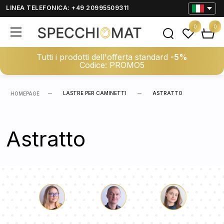
LINEA TELEFONICA: +49 20995509311
0
0
Tutti i prodotti dell'offerta standard
-5%
Codice: PROMO5
LASTRE PER CAMINETTI
ASTRATTO
HOMEPAGE
Astratto
Luca
Paolina
Dorotea