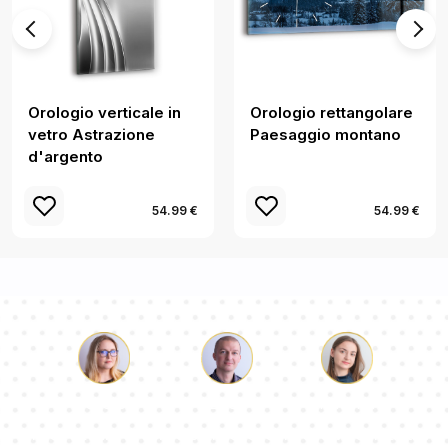
Orologio verticale in
Orologio rettangolare
vetro Astrazione
Paesaggio montano
d'argento
54.99 €
54.99 €
Luca
Paolina
Dorotea
Il nostro team di consulenti risponderà alle Vs domande!