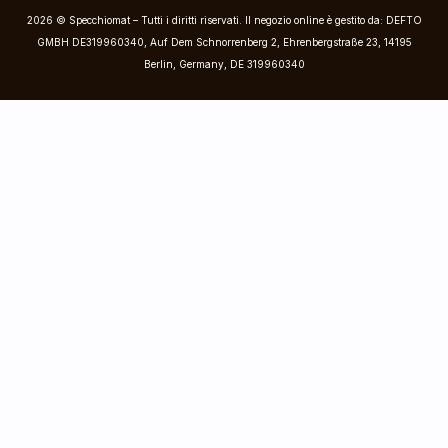
2026 © Specchiomat – Tutti i diritti riservati. Il negozio online è gestito da: DEFTO
GMBH DE319960340, Auf Dem Schnorrenberg 2, Ehrenbergstraße 23, 14195
Berlin, Germany, DE 319960340