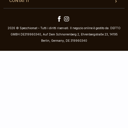
CONTATTI
2026 © Specchiomat – Tutti i diritti riservati. Il negozio online è gestito da: DEFTO
GMBH DE319960340, Auf Dem Schnorrenberg 2, Ehrenbergstraße 23, 14195
Berlin, Germany, DE 319960340