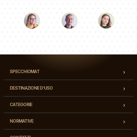
Luca
Paolina
Dorotea
Il nostro team di consulenti risponderà alle Vs domande!
SPECCHIOMAT
DESTINAZIONE D’USO
CATEGORIE
NORMATIVE