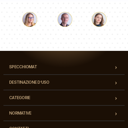
Luca
Paolina
Dorotea
Il nostro team di consulenti risponderà alle Vs domande!
SPECCHIOMAT
DESTINAZIONE D’USO
CATEGORIE
NORMATIVE