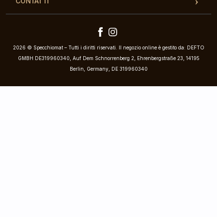
CONTATTI
2026 © Specchiomat – Tutti i diritti riservati. Il negozio online è gestito da: DEFTO
GMBH DE319960340, Auf Dem Schnorrenberg 2, Ehrenbergstraße 23, 14195
Berlin, Germany, DE 319960340