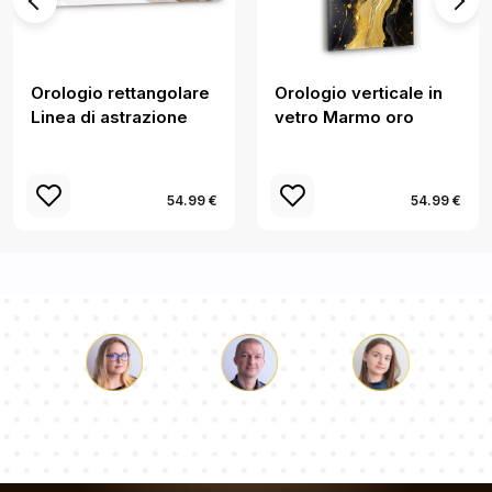
Orologio rettangolare
Orologio verticale in
Linea di astrazione
vetro Marmo oro
54.99 €
54.99 €
Luca
Paolina
Dorotea
Il nostro team di consulenti risponderà alle Vs domande!