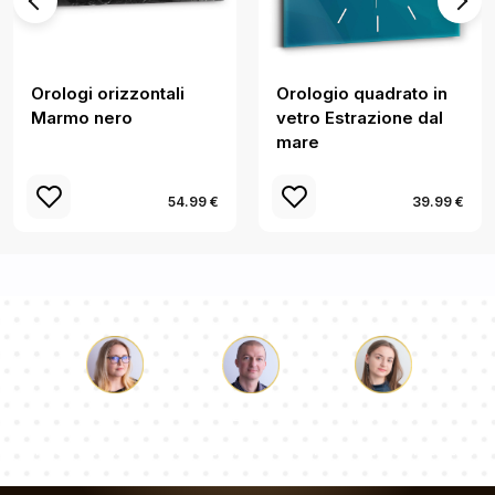
Orologi orizzontali
Orologio quadrato in
Marmo nero
vetro Estrazione dal
mare
54.99 €
39.99 €
Luca
Paolina
Dorotea
Il nostro team di consulenti risponderà alle Vs domande!