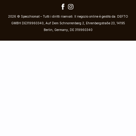
2026 © Specchiomat – Tutti i diritti riservati. Il negozio online è gestito da: DEFTO
GMBH DE319960340, Auf Dem Schnorrenberg 2, Ehrenbergstraße 23, 14195
Berlin, Germany, DE 319960340