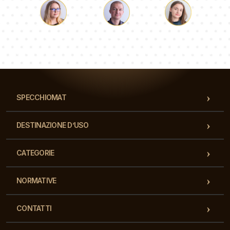
Luca
Paolina
Dorotea
Il nostro team di consulenti risponderà alle Vs domande!
SPECCHIOMAT
DESTINAZIONE D’USO
CATEGORIE
NORMATIVE
CONTATTI