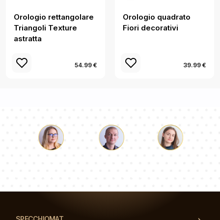
Orologio rettangolare
Orologio quadrato
Triangoli Texture
Fiori decorativi
astratta
54.99 €
39.99 €
Luca
Paolina
Dorotea
Il nostro team di consulenti risponderà alle Vs domande!
SPECCHIOMAT