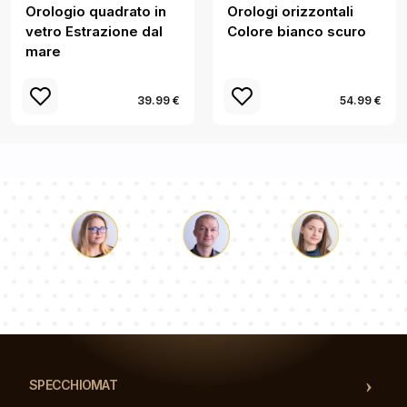
Orologio quadrato in
Orologi orizzontali
vetro Estrazione dal
Colore bianco scuro
mare
39.99 €
54.99 €
Luca
Paolina
Dorotea
Il nostro team di consulenti risponderà alle Vs domande!
SPECCHIOMAT