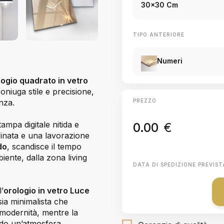
30x30 Cm
TIPO ANTERIORE
Numeri
logio quadrato in vetro
iuga stile e precisione,
nza.
PREZZO
ampa digitale nitida e
0.00
€
finata e una lavorazione
do
, scandisce il tempo
iente, dalla zona living
DATA DI SPEDIZIONE PREVIST
l’
orologio in vetro Luce
sia minimalista che
modernità, mentre la
ando un’atmosfera