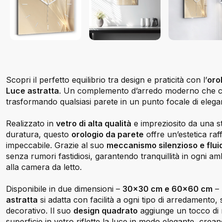
Scopri il perfetto equilibrio tra design e praticità con l’
oro
Luce astratta
. Un complemento d’arredo moderno che con
trasformando qualsiasi parete in un punto focale di elega
Realizzato in
vetro di alta qualità
e impreziosito da una st
duratura, questo
orologio da parete
offre un’estetica raf
impeccabile. Grazie al suo
meccanismo silenzioso e flui
senza rumori fastidiosi, garantendo tranquillità in ogni amb
alla camera da letto.
Disponibile in due dimensioni –
30x30 cm e 60x60 cm
– 
astratta
si adatta con facilità a ogni tipo di arredamento, 
decorativo. Il suo
design quadrato
aggiunge un tocco di 
superficie in vetro riflette la luce in modo elegante, cre