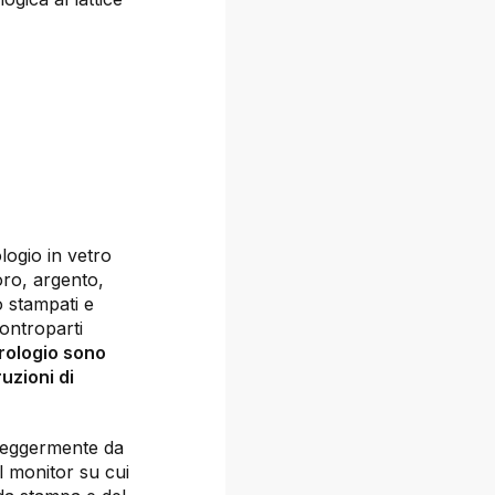
logio in vetro
oro, argento,
 stampati e
controparti
orologio sono
uzioni di
e leggermente da
l monitor su cui