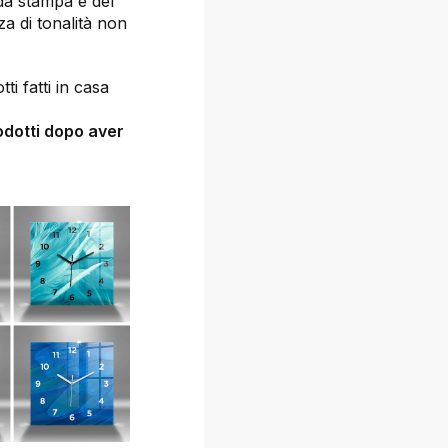
 da stampa e del
za di tonalità non
ti fatti in casa
odotti dopo aver