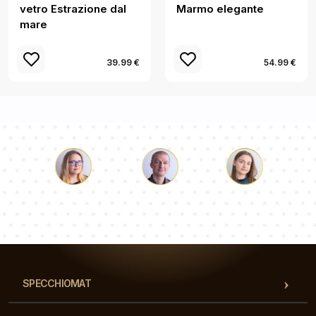
vetro Estrazione dal
Marmo elegante
mare
39.99 €
54.99 €
Luca
Paolina
Dorotea
Il nostro team di consulenti risponderà alle Vs domande!
SPECCHIOMAT