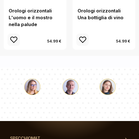
Orologi orizzontali
Orologi orizzontali
L'uomo e il mostro
Una bottiglia di vino
nella palude
54.99 €
54.99 €
Luca
Paolina
Dorotea
Il nostro team di consulenti risponderà alle Vs domande!
SPECCHIOMAT