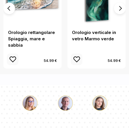
Orologio rettangolare
Orologio verticale in
Spiaggia, mare e
vetro Marmo verde
sabbia
54.99 €
54.99 €
Luca
Paolina
Dorotea
Il nostro team di consulenti risponderà alle Vs domande!