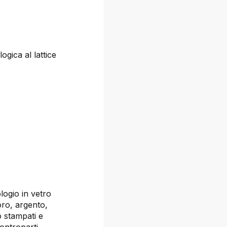
ogica al lattice
logio in vetro
oro, argento,
 stampati e