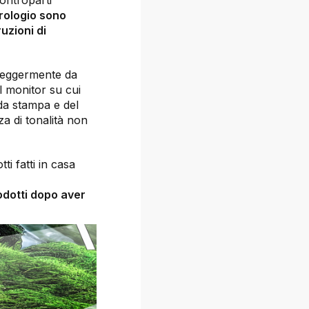
controparti
orologio sono
uzioni di
e leggermente da
l monitor su cui
 da stampa e del
za di tonalità non
ti fatti in casa
odotti dopo aver