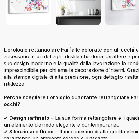
L’
orologio rettangolare Farfalle colorate con gli occhi
è
accessorio: è un dettaglio di stile che dona carattere e per
suo design moderno e la qualità della lavorazione lo re
imprescindibile per chi ama la decorazione d’interni. Graz
alla stampa digitale di alta precisione, ogni dettaglio risalt
nitidezza.
Perché scegliere l'orologio quadrante rettangolare Farf
occhi?
✔
Design raffinato
– La sua forma rettangolare e il quad
un elemento d’arredo elegante e contemporaneo.
✔
Silenzioso e fluido
– Il meccanismo di alta qualità elimina
garantendo un ambiente sereno e rilassante.