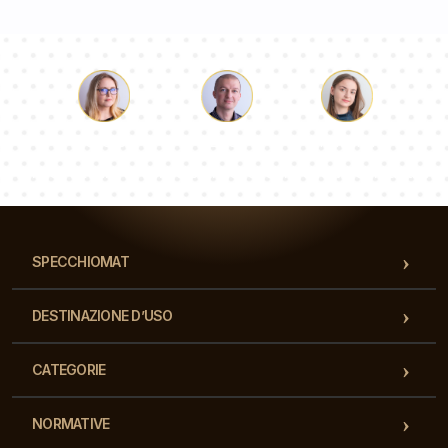
Luca
Paolina
Dorotea
Il nostro team di consulenti risponderà alle Vs domande!
SPECCHIOMAT
DESTINAZIONE D’USO
CATEGORIE
NORMATIVE