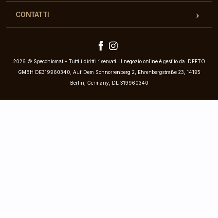
CONTATTI
2026 © Specchiomat – Tutti i diritti riservati. Il negozio online è gestito da: DEFTO
GMBH DE319960340, Auf Dem Schnorrenberg 2, Ehrenbergstraße 23, 14195
Berlin, Germany, DE 319960340