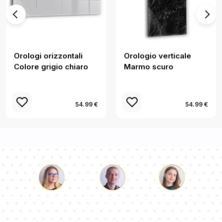
Orologi orizzontali
Orologio verticale
Colore grigio chiaro
Marmo scuro
54.99 €
54.99 €
Luca
Paolina
Dorotea
Il nostro team di consulenti risponderà alle Vs domande!