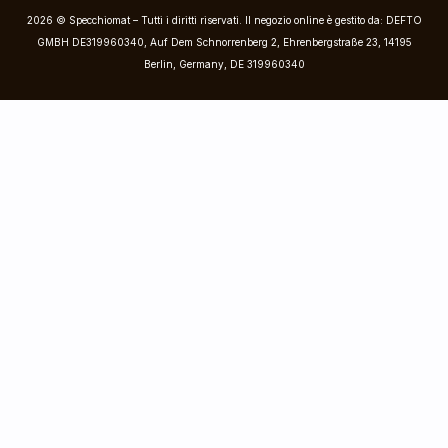
2026 © Specchiomat – Tutti i diritti riservati. Il negozio online è gestito da: DEFTO
GMBH DE319960340, Auf Dem Schnorrenberg 2, Ehrenbergstraße 23, 14195
Berlin, Germany, DE 319960340