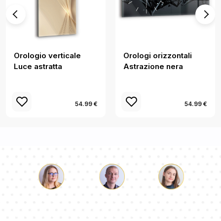
Orologio verticale
Orologi orizzontali
Luce astratta
Astrazione nera
54.99 €
54.99 €
Luca
Paolina
Dorotea
Il nostro team di consulenti risponderà alle Vs domande!