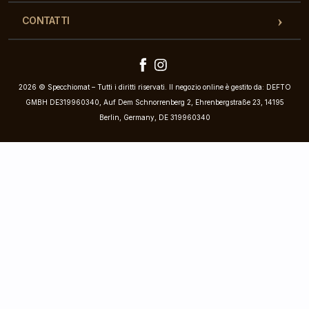
CONTATTI
2026 © Specchiomat – Tutti i diritti riservati. Il negozio online è gestito da: DEFTO
GMBH DE319960340, Auf Dem Schnorrenberg 2, Ehrenbergstraße 23, 14195
Berlin, Germany, DE 319960340