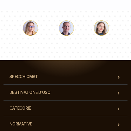
Luca
Paolina
Dorotea
Il nostro team di consulenti risponderà alle Vs domande!
SPECCHIOMAT
DESTINAZIONE D’USO
CATEGORIE
NORMATIVE