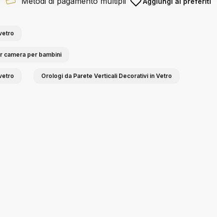
Metodi di pagamento multipli
Aggiungi ai preferiti
vetro
er camera per bambini
vetro
Orologi da Parete Verticali Decorativi in Vetro