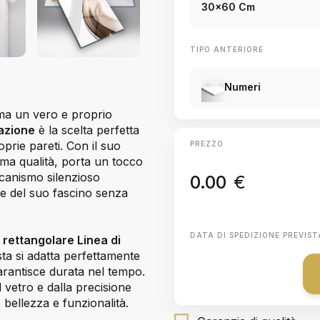
30x60 Cm
TIPO ANTERIORE
Numeri
ma un vero e proprio
razione
è la scelta perfetta
prie pareti. Con il suo
PREZZO
sima qualità, porta un tocco
eccanismo silenzioso
0.00
€
e del suo fascino senza
DATA DI SPEDIZIONE PREVIST
 rettangolare Linea di
ta si adatta perfettamente
garantisce durata nel tempo.
 vetro e dalla precisione
ellezza e funzionalità.