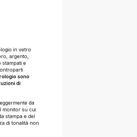
logio in vetro
oro, argento,
 stampati e
controparti
orologio sono
uzioni di
e leggermente da
l monitor su cui
 da stampa e del
za di tonalità non