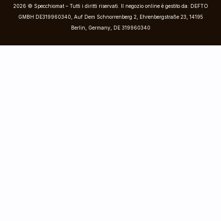
2026 © Specchiomat – Tutti i diritti riservati. Il negozio online è gestito da: DEFTO
GMBH DE319960340, Auf Dem Schnorrenberg 2, Ehrenbergstraße 23, 14195
Berlin, Germany, DE 319960340