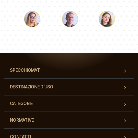
Luca
Paolina
Dorotea
Il nostro team di consulenti risponderà alle Vs domande!
SPECCHIOMAT
DESTINAZIONE D’USO
CATEGORIE
NORMATIVE
CONTATTI