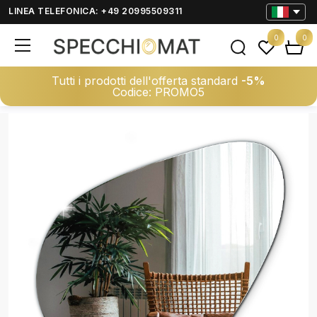
LINEA TELEFONICA: +49 20995509311
0
0
Tutti i prodotti dell'offerta standard
-5%
Codice: PROMO5