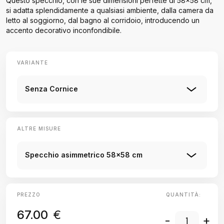
Questo specchio, con le sue dimensioni perfette di 58x58 cm,
si adatta splendidamente a qualsiasi ambiente, dalla camera da
letto al soggiorno, dal bagno al corridoio, introducendo un
accento decorativo inconfondibile.
VARIANTE
Senza Cornice
ALTRE MISURE
Specchio asimmetrico 58x58 cm
PREZZO
QUANTITÀ:
67.00
€
-
+