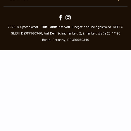
2026 © Specchiomat – Tutti i diritti riservati. Il negozio online è gestito da: DEFTO
GMBH DE319960340, Auf Dem Schnorrenberg 2, Ehrenbergstraße 23, 14195
Berlin, Germany, DE 319960340