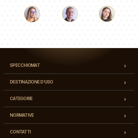
Luca
Paolina
Dorotea
Il nostro team di consulenti risponderà alle Vs domande!
SPECCHIOMAT
DESTINAZIONE D’USO
CATEGORIE
NORMATIVE
CONTATTI