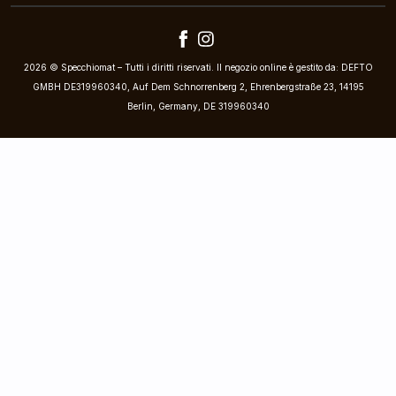
2026 © Specchiomat – Tutti i diritti riservati. Il negozio online è gestito da: DEFTO
GMBH DE319960340, Auf Dem Schnorrenberg 2, Ehrenbergstraße 23, 14195
Berlin, Germany, DE 319960340