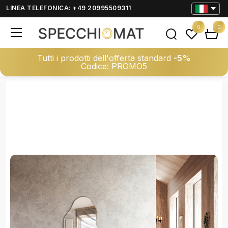
LINEA TELEFONICA: +49 20995509311
0
0
Tutti i prodotti dell'offerta standard
-5%
Codice: PROMO5