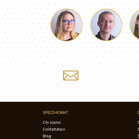
Luca
Dorotea
Compilate il modulo o s
info@specchiomat.it
SPECCHIOMAT
Chi siamo
Contattateci
Blog