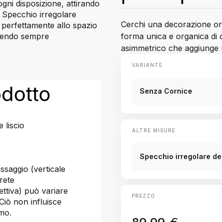
gni disposizione, attirando
. Specchio irregolare
Cerchi una decorazione orig
 perfettamente allo spazio
forma unica e organica di
frendo sempre
asimmetrico che aggiunge u
VARIANTE
odotto
Senza Cornice
 liscio
ALTRE MISURE
Specchio irregolare de
ssaggio (verticale
rete
ettiva) può variare
PREZZO
Ciò non influisce
amo.