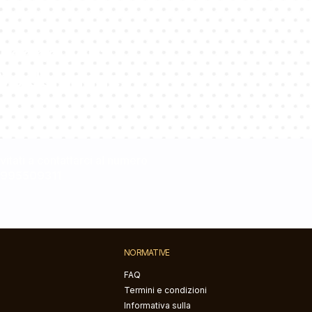
i consulenti
e Vs domande!
nvitati a contattarci al numero
0995509311
NORMATIVE
FAQ
Termini e condizioni
Informativa sulla