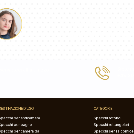
Il nostro team d
risponderà all
Paolina
Siete i
criveteci all΄indirizzo
+49 2
DESTINAZIONE D’USO
CATEGORIE
Specchi per anticamera
Specchi rotondi
Specchi per bagno
Specchi rettangolari
Specchi per camera da
Specchi senza cornice